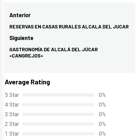
Navegación
Anterior
de
RESERVAS EN CASAS RURALES ALCALA DEL JUCAR
Entrada
entradas
anterior:
Siguiente
GASTRONOMÍA DE ALCALÁ DEL JÚCAR
Entrada
«CANGREJOS»
siguiente:
Average Rating
5 Star
0%
4 Star
0%
3 Star
0%
2 Star
0%
1 Star
0%