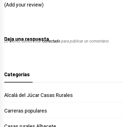
(Add your review)
Deja una respuesta
Lo siento, debes estar
conectado
para publicar un comentario.
Categorías
Alcalá del Júcar Casas Rurales
Carreras populares
Casas rurales Albacete