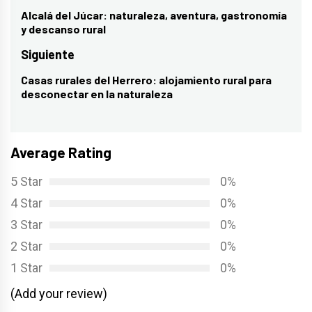
de
Alcalá del Júcar: naturaleza, aventura, gastronomía
Entrada
y descanso rural
entradas
anterior:
Siguiente
Casas rurales del Herrero: alojamiento rural para
Entrada
desconectar en la naturaleza
siguiente:
Average Rating
5 Star
0%
4 Star
0%
3 Star
0%
2 Star
0%
1 Star
0%
(Add your review)