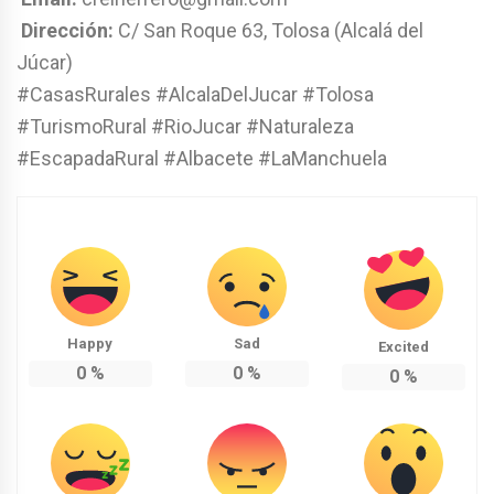
Dirección:
C/ San Roque 63, Tolosa (Alcalá del
Júcar)
#CasasRurales #AlcalaDelJucar #Tolosa
#TurismoRural #RioJucar #Naturaleza
#EscapadaRural #Albacete #LaManchuela
Happy
Sad
Excited
0
%
0
%
0
%