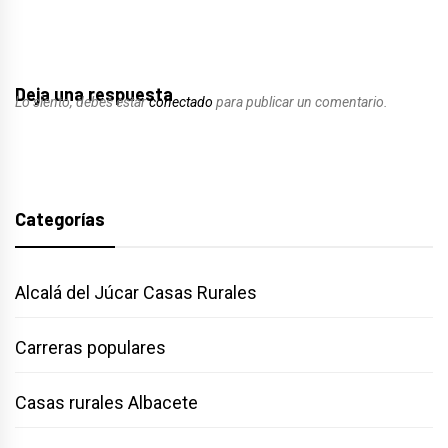
Deja una respuesta
Lo siento, debes estar
conectado
para publicar un comentario.
Categorías
Alcalá del Júcar Casas Rurales
Carreras populares
Casas rurales Albacete