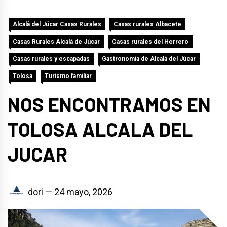
Alcalá del Júcar Casas Rurales
Casas rurales Albacete
Casas Rurales Alcalá de Júcar
Casas rurales del Herrero
Casas rurales y escapadas
Gastronomía de Alcalá del Júcar
Tolosa
Turismo familiar
NOS ENCONTRAMOS EN
TOLOSA ALCALA DEL
JUCAR
dori
24 mayo, 2026