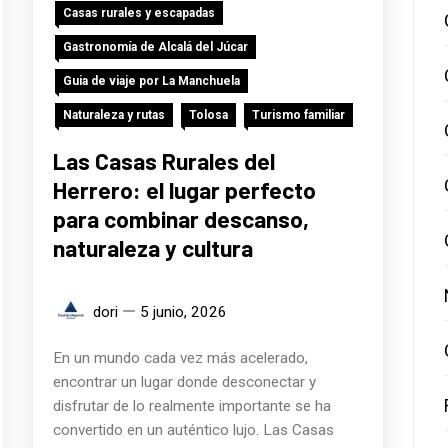
Casas rurales y escapadas
Gastronomía de Alcalá del Júcar
Guia de viaje por La Manchuela
Naturaleza y rutas
Tolosa
Turismo familiar
Las Casas Rurales del
Herrero: el lugar perfecto
para combinar descanso,
naturaleza y cultura
dori
5 junio, 2026
En un mundo cada vez más acelerado,
encontrar un lugar donde desconectar y
disfrutar de lo realmente importante se ha
convertido en un auténtico lujo. Las Casas