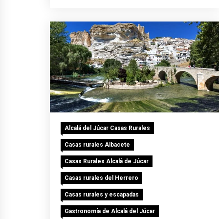
Alcalá del Júcar Casas Rurales
Casas rurales Albacete
Casas Rurales Alcalá de Júcar
Casas rurales del Herrero
Casas rurales y escapadas
Gastronomía de Alcalá del Júcar