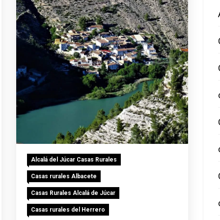
Alcalá del Júcar Casas Rurales
Casas rurales Albacete
Casas Rurales Alcalá de Júcar
Casas rurales del Herrero