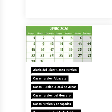
Alcalá del Júcar Casas Rurales
Casas rurales Albacete
Casas Rurales Alcalá de Júcar
Casas rurales del Herrero
Casas rurales y escapadas