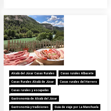
Alcalá del Júcar Casas Rurales
Casas rurales Albacete
Casas Rurales Alcalá de Júcar
Casas rurales del Herrero
Casas rurales y escapadas
Gastronomía de Alcalá del Júcar
Gastronomía y tradiciones
Guia de viaje por La Manchuela