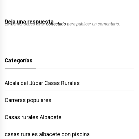
Deja una respuesta
Lo siento, debes estar
conectado
para publicar un comentario.
Categorías
Alcalá del Júcar Casas Rurales
Carreras populares
Casas rurales Albacete
casas rurales albacete con piscina