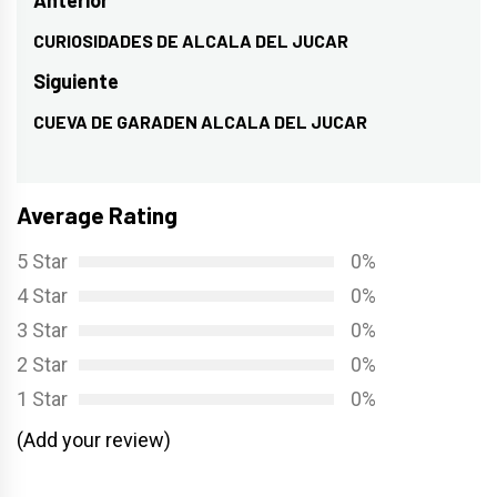
Navegación
de
CURIOSIDADES DE ALCALA DEL JUCAR
Entrada
entradas
anterior:
Siguiente
CUEVA DE GARADEN ALCALA DEL JUCAR
Entrada
siguiente:
Average Rating
5 Star
0%
4 Star
0%
3 Star
0%
2 Star
0%
1 Star
0%
(Add your review)