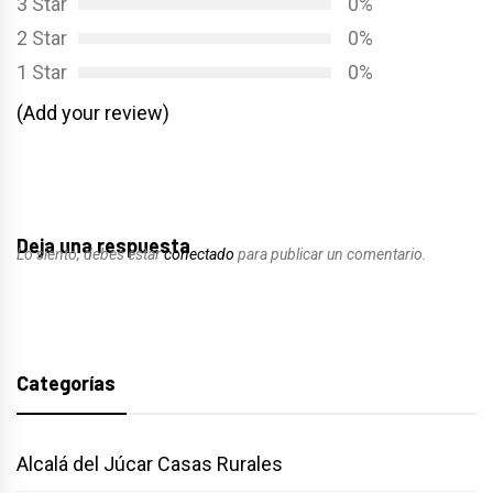
3 Star
0%
2 Star
0%
1 Star
0%
(Add your review)
Deja una respuesta
Lo siento, debes estar
conectado
para publicar un comentario.
Categorías
Alcalá del Júcar Casas Rurales