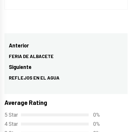
Navegación
Anterior
de
FERIA DE ALBACETE
Entrada
entradas
anterior:
Siguiente
REFLEJOS EN EL AGUA
Entrada
siguiente:
Average Rating
5 Star
0%
4 Star
0%