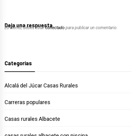
Deja una respuesta
Lo siento, debes estar
conectado
para publicar un comentario.
Categorías
Alcalá del Júcar Casas Rurales
Carreras populares
Casas rurales Albacete
casas rurales albacete con piscina