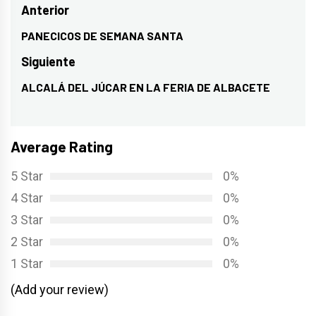
Navegación
Anterior
de
PANECICOS DE SEMANA SANTA
Entrada
entradas
anterior:
Siguiente
ALCALÁ DEL JÚCAR EN LA FERIA DE ALBACETE
Entrada
siguiente:
Average Rating
5 Star
0%
4 Star
0%
3 Star
0%
2 Star
0%
1 Star
0%
(Add your review)