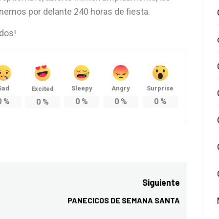
tenemos por delante 240 horas de fiesta.
odos!
Sad
Sleepy
Angry
Surprise
Excited
0
%
0
%
0
%
0
%
0
%
Siguiente
PANECICOS DE SEMANA SANTA
Entrada
siguiente: