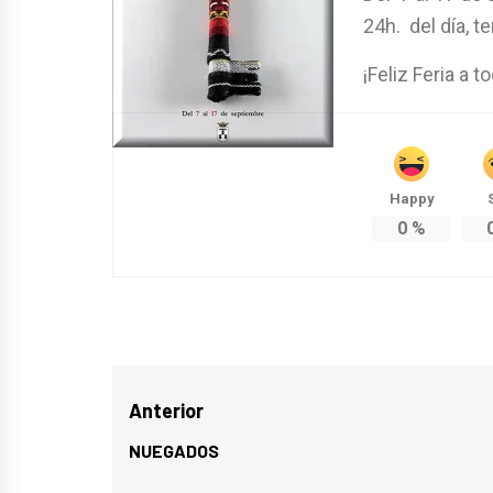
24h. del día, 
¡Feliz Feria a t
Happy
0
%
Navegación
Anterior
de
NUEGADOS
Entrada
entradas
anterior: