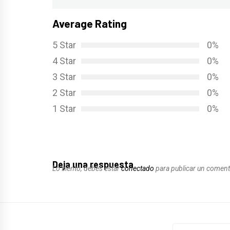
Average Rating
5 Star
0%
4 Star
0%
3 Star
0%
2 Star
0%
1 Star
0%
Deja una respuesta
Lo siento, debes estar
conectado
para publicar un coment