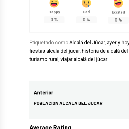
Happy
Sad
Excited
0
%
0
%
0
%
Etiquetado como
Alcalá del Júcar
,
ayer y hoy
fiestas alcala del jucar
,
historia de alcalá del
turismo rural
,
viajar alcalá del júcar
Navegación
Anterior
de
POBLACION ALCALA DEL JUCAR
Entrada
entradas
anterior:
Average Rating