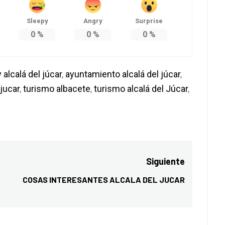
Sleepy
Angry
Surprise
0
%
0
%
0
%
 alcalá del júcar
,
ayuntamiento alcalá del júcar
,
 jucar
,
turismo albacete
,
turismo alcalá del Júcar
,
Siguiente
COSAS INTERESANTES ALCALA DEL JUCAR
Entrada
siguiente: