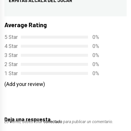
ERMITAS ALCALA DEL JUCAR
Entrada
siguiente:
Average Rating
5 Star
0%
4 Star
0%
3 Star
0%
2 Star
0%
1 Star
0%
(Add your review)
Deja una respuesta
Lo siento, debes estar
conectado
para publicar un comentario.