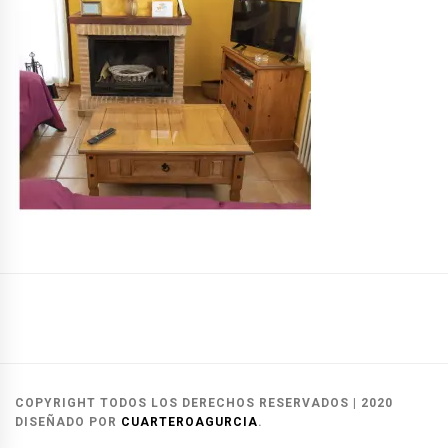
Casas
Casas
Reservas
Rurales
del
y
Alcalá
Herrero
contacto
COPYRIGHT TODOS LOS DERECHOS RESERVADOS
|
2020
del
DISEÑADO POR
CUARTEROAGURCIA
.