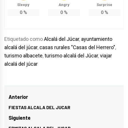
Sleepy
Angry
Surprise
0
%
0
%
0
%
Etiquetado como
Alcalá del Júcar
,
ayuntamiento
alcalá del júcar
,
casas rurales "Casas del Herrero"
,
turismo albacete
,
turismo alcalá del Júcar
,
viajar
alcalá del júcar
Navegación
Anterior
de
FIESTAS ALCALA DEL JUCAR
Entrada
entradas
anterior:
Siguiente