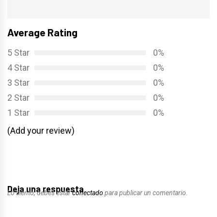
siguiente:
Average Rating
5 Star
0%
4 Star
0%
3 Star
0%
2 Star
0%
1 Star
0%
(Add your review)
Deja una respuesta
Lo siento, debes estar
conectado
para publicar un comentario.