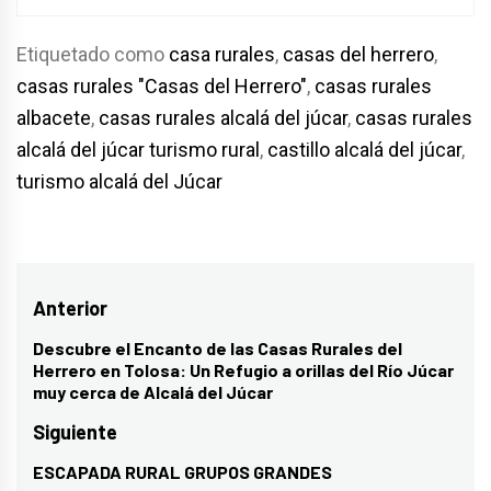
Etiquetado como
casa rurales
,
casas del herrero
,
casas rurales "Casas del Herrero"
,
casas rurales
albacete
,
casas rurales alcalá del júcar
,
casas rurales
alcalá del júcar turismo rural
,
castillo alcalá del júcar
,
turismo alcalá del Júcar
Navegación
Anterior
de
Descubre el Encanto de las Casas Rurales del
Entrada
Herrero en Tolosa: Un Refugio a orillas del Río Júcar
entradas
anterior:
muy cerca de Alcalá del Júcar
Siguiente
ESCAPADA RURAL GRUPOS GRANDES
Entrada