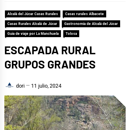
Alcalá del Júcar Casas Rurales
Casas rurales Albacete
Casas Rurales Alcalá de Júcar
Gastronomía de Alcalá del Júcar
Guia de viaje por La Manchuela
Tolosa
ESCAPADA RURAL
GRUPOS GRANDES
dori
11 julio, 2024