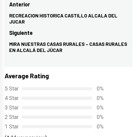
Navegación
Anterior
de
RECREACION HISTORICA CASTILLO ALCALA DEL
Entrada
JUCAR
entradas
anterior:
Siguiente
MIRA NUESTRAS CASAS RURALES – CASAS RURALES
Entrada
EN ALCALÁ DEL JÚCAR
siguiente:
Average Rating
5 Star
0%
4 Star
0%
3 Star
0%
2 Star
0%
1 Star
0%