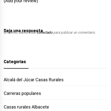
(Add your review)
Deja una respuesta
Lo siento, debes estar
conectado
para publicar un comentario.
Categorías
Alcalá del Júcar Casas Rurales
Carreras populares
Casas rurales Albacete