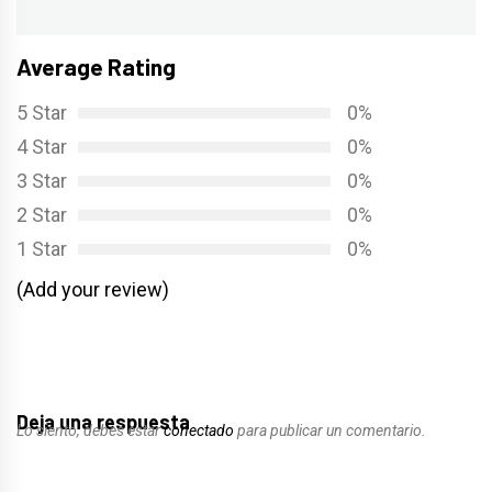
siguiente:
Average Rating
5 Star
0%
4 Star
0%
3 Star
0%
2 Star
0%
1 Star
0%
(Add your review)
Deja una respuesta
Lo siento, debes estar
conectado
para publicar un comentario.