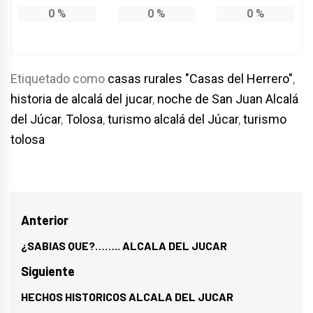
0
%
0
%
0
%
Etiquetado como
casas rurales "Casas del Herrero"
,
historia de alcalá del jucar
,
noche de San Juan Alcalá
del Júcar
,
Tolosa
,
turismo alcalá del Júcar
,
turismo
tolosa
Navegación
Anterior
de
¿SABIAS QUE?…….. ALCALA DEL JUCAR
Entrada
entradas
anterior:
Siguiente
HECHOS HISTORICOS ALCALA DEL JUCAR
Entrada