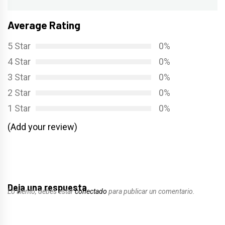
Average Rating
5 Star
0%
4 Star
0%
3 Star
0%
2 Star
0%
1 Star
0%
(Add your review)
Deja una respuesta
Lo siento, debes estar
conectado
para publicar un comentario.