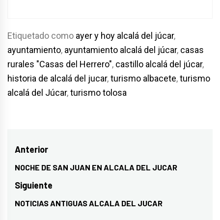
Etiquetado como
ayer y hoy alcalá del júcar
,
ayuntamiento
,
ayuntamiento alcalá del júcar
,
casas
rurales "Casas del Herrero"
,
castillo alcalá del júcar
,
historia de alcalá del jucar
,
turismo albacete
,
turismo
alcalá del Júcar
,
turismo tolosa
Navegación
Anterior
de
NOCHE DE SAN JUAN EN ALCALA DEL JUCAR
Entrada
entradas
anterior:
Siguiente
NOTICIAS ANTIGUAS ALCALA DEL JUCAR
Entrada
siguiente: