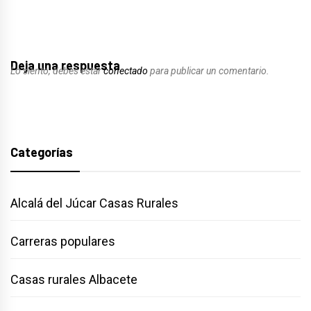
Deja una respuesta
Lo siento, debes estar
conectado
para publicar un comentario.
Categorías
Alcalá del Júcar Casas Rurales
Carreras populares
Casas rurales Albacete