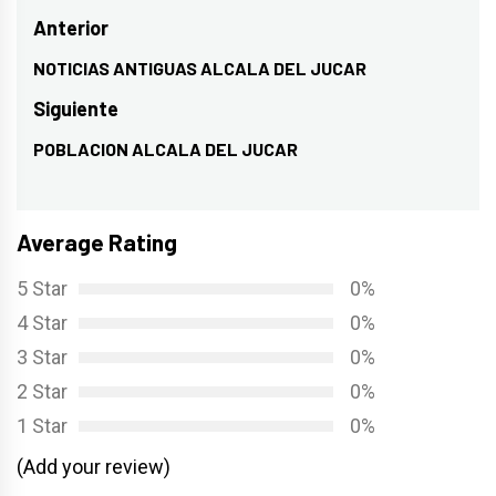
Navegación
Anterior
de
NOTICIAS ANTIGUAS ALCALA DEL JUCAR
Entrada
entradas
anterior:
Siguiente
POBLACION ALCALA DEL JUCAR
Entrada
siguiente:
Average Rating
5 Star
0%
4 Star
0%
3 Star
0%
2 Star
0%
1 Star
0%
(Add your review)