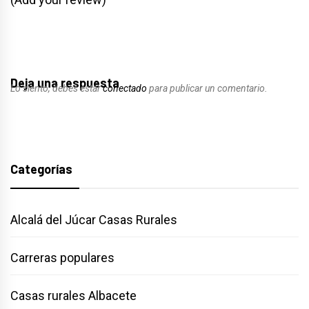
Deja una respuesta
Lo siento, debes estar
conectado
para publicar un comentario.
Categorías
Alcalá del Júcar Casas Rurales
Carreras populares
Casas rurales Albacete