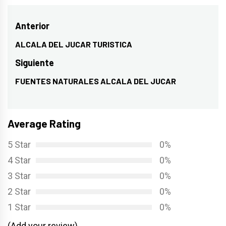
Navegación
Anterior
de
ALCALA DEL JUCAR TURISTICA
Entrada
entradas
anterior:
Siguiente
FUENTES NATURALES ALCALA DEL JUCAR
Entrada
siguiente:
Average Rating
5 Star
0%
4 Star
0%
3 Star
0%
2 Star
0%
1 Star
0%
(Add your review)