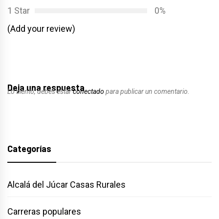
1 Star
0%
(Add your review)
Deja una respuesta
Lo siento, debes estar
conectado
para publicar un comentario.
Categorías
Alcalá del Júcar Casas Rurales
Carreras populares