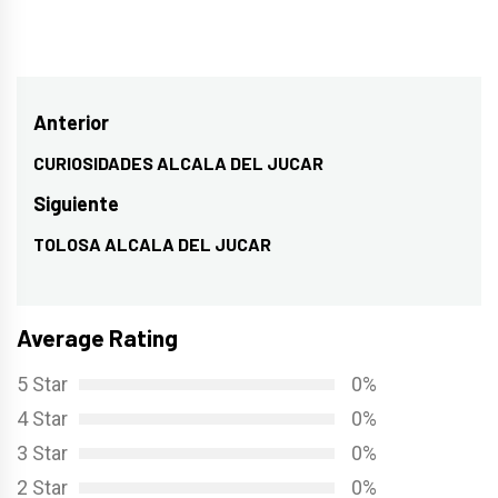
Navegación
Anterior
de
CURIOSIDADES ALCALA DEL JUCAR
Entrada
entradas
anterior:
Siguiente
TOLOSA ALCALA DEL JUCAR
Entrada
siguiente:
Average Rating
5 Star
0%
4 Star
0%
3 Star
0%
2 Star
0%