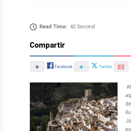
Read Time:
42 Second
Compartir
Facebook
Twitter
Al
aq
de
il
Jú
po