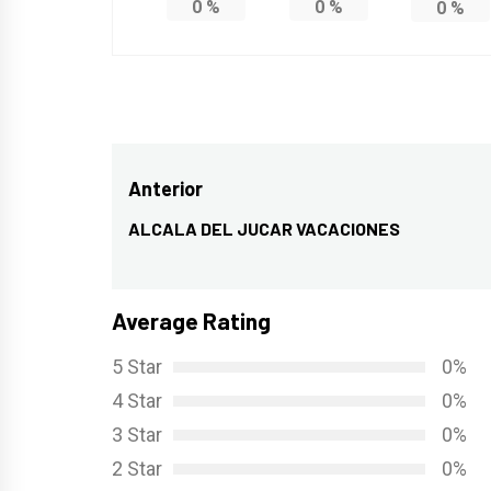
0
%
0
%
0
%
Navegación
Anterior
de
ALCALA DEL JUCAR VACACIONES
Entrada
entradas
anterior:
Average Rating
5 Star
0%
4 Star
0%
3 Star
0%
2 Star
0%