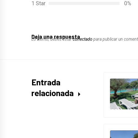
1 Star
0%
Deja una respuesta
Lo siento, debes estar
conectado
para publicar un coment
Entrada
relacionada