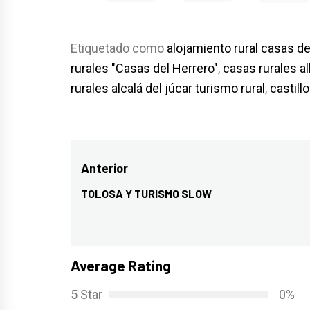
Etiquetado como
alojamiento rural casas de
rurales "Casas del Herrero"
,
casas rurales a
rurales alcalá del júcar turismo rural
,
castillo
Navegación
Anterior
de
TOLOSA Y TURISMO SLOW
Entrada
entradas
anterior:
Average Rating
5 Star
0%