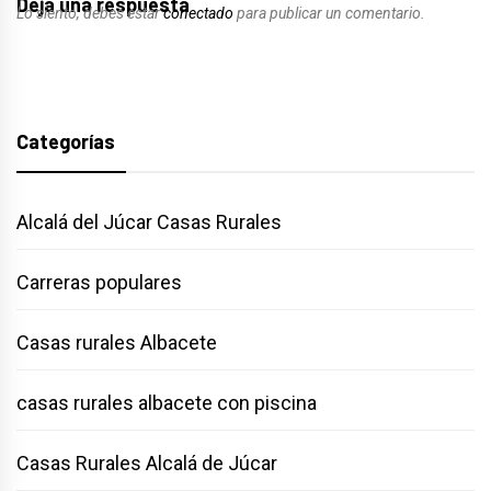
Deja una respuesta
Lo siento, debes estar
conectado
para publicar un comentario.
Categorías
Alcalá del Júcar Casas Rurales
Carreras populares
Casas rurales Albacete
casas rurales albacete con piscina
Casas Rurales Alcalá de Júcar