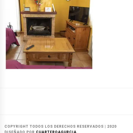
Casas
Casas
Reservas
Rurales
del
y
Alcalá
Herrero
contacto
COPYRIGHT TODOS LOS DERECHOS RESERVADOS
|
2020
del
DISEÑADO POR
CUARTEROAGURCIA
.