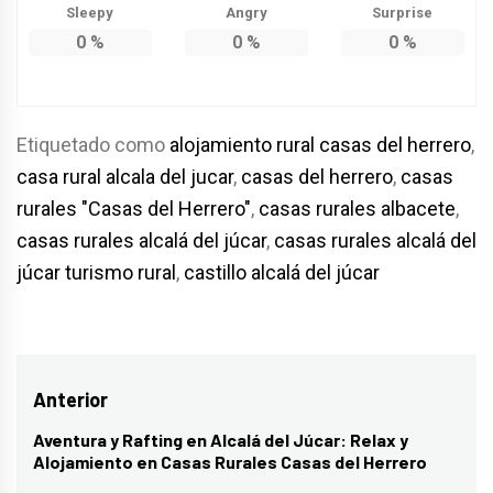
Sleepy
Angry
Surprise
0
%
0
%
0
%
Etiquetado como
alojamiento rural casas del herrero
,
casa rural alcala del jucar
,
casas del herrero
,
casas
rurales "Casas del Herrero"
,
casas rurales albacete
,
casas rurales alcalá del júcar
,
casas rurales alcalá del
júcar turismo rural
,
castillo alcalá del júcar
Navegación
Anterior
de
Aventura y Rafting en Alcalá del Júcar: Relax y
Entrada
Alojamiento en Casas Rurales Casas del Herrero
entradas
anterior: