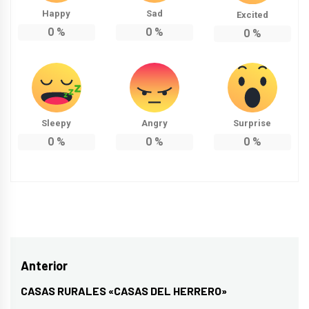
Happy
Sad
Excited
0
%
0
%
0
%
Sleepy
Angry
Surprise
0
%
0
%
0
%
Navegación
Anterior
de
CASAS RURALES «CASAS DEL HERRERO»
Entrada