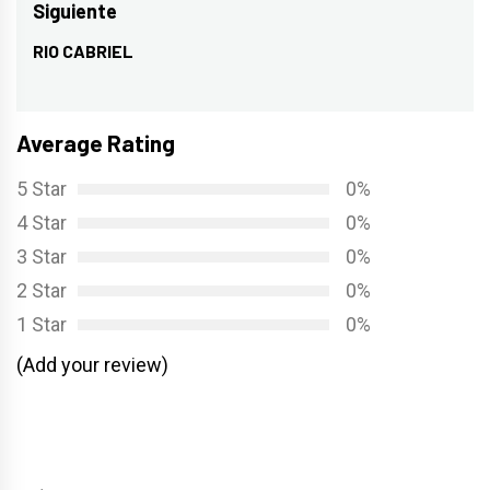
entradas
anterior:
Siguiente
RIO CABRIEL
Entrada
siguiente:
Average Rating
5 Star
0%
4 Star
0%
3 Star
0%
2 Star
0%
1 Star
0%
(Add your review)