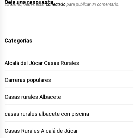
Deja una respuesta
Lo siento, debes estar
conectado
para publicar un comentario.
Categorías
Alcalá del Júcar Casas Rurales
Carreras populares
Casas rurales Albacete
casas rurales albacete con piscina
Casas Rurales Alcalá de Júcar