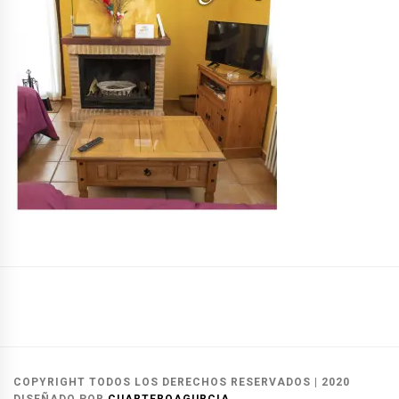
Casas
Casas
Reservas
Rurales
del
y
Alcalá
Herrero
contacto
COPYRIGHT TODOS LOS DERECHOS RESERVADOS
|
2020
del
DISEÑADO POR
CUARTEROAGURCIA
.