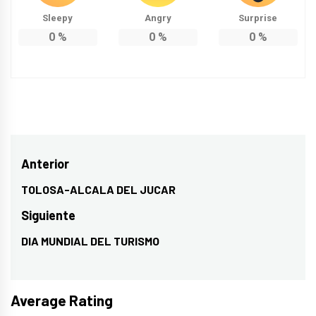
Sleepy
Angry
Surprise
0
%
0
%
0
%
Navegación
Anterior
de
TOLOSA-ALCALA DEL JUCAR
Entrada
entradas
anterior:
Siguiente
DIA MUNDIAL DEL TURISMO
Entrada
siguiente:
Average Rating