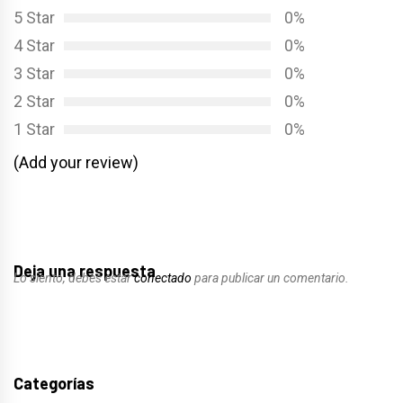
5 Star
0%
4 Star
0%
3 Star
0%
2 Star
0%
1 Star
0%
(Add your review)
Deja una respuesta
Lo siento, debes estar
conectado
para publicar un comentario.
Categorías