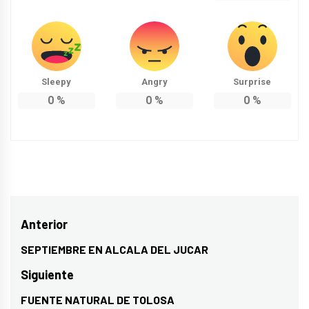
Sleepy
Angry
Surprise
0
%
0
%
0
%
Navegación
Anterior
de
SEPTIEMBRE EN ALCALA DEL JUCAR
Entrada
entradas
anterior:
Siguiente
FUENTE NATURAL DE TOLOSA
Entrada