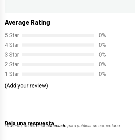
siguiente:
Average Rating
5 Star
0%
4 Star
0%
3 Star
0%
2 Star
0%
1 Star
0%
(Add your review)
Deja una respuesta
Lo siento, debes estar
conectado
para publicar un comentario.