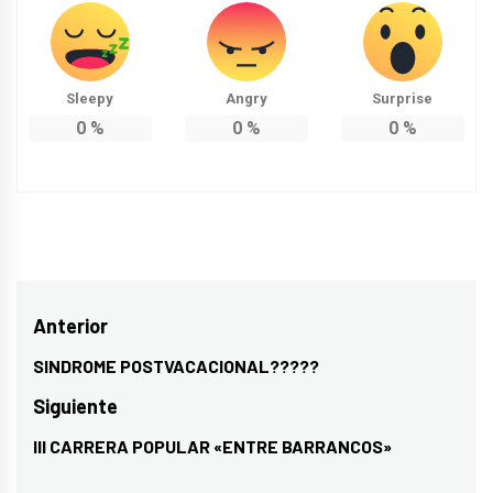
Sleepy
Angry
Surprise
0
%
0
%
0
%
Navegación
Anterior
de
SINDROME POSTVACACIONAL?????
Entrada
entradas
anterior:
Siguiente
III CARRERA POPULAR «ENTRE BARRANCOS»
Entrada
siguiente: