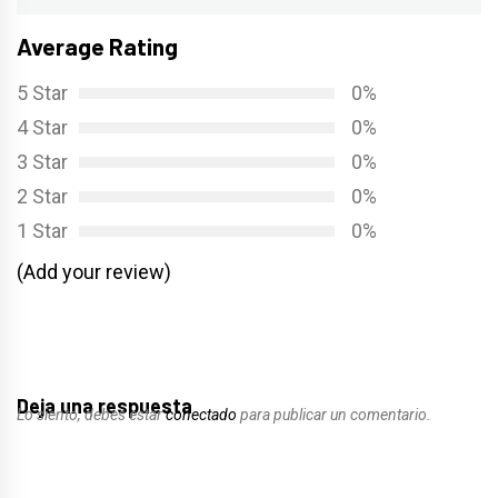
Average Rating
5 Star
0%
4 Star
0%
3 Star
0%
2 Star
0%
1 Star
0%
(Add your review)
Deja una respuesta
Lo siento, debes estar
conectado
para publicar un comentario.