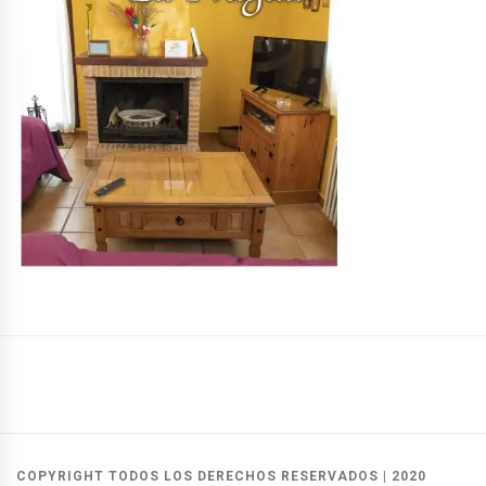
Casas
Casas
Reservas
Rurales
del
y
Alcalá
Herrero
contacto
COPYRIGHT TODOS LOS DERECHOS RESERVADOS
|
2020