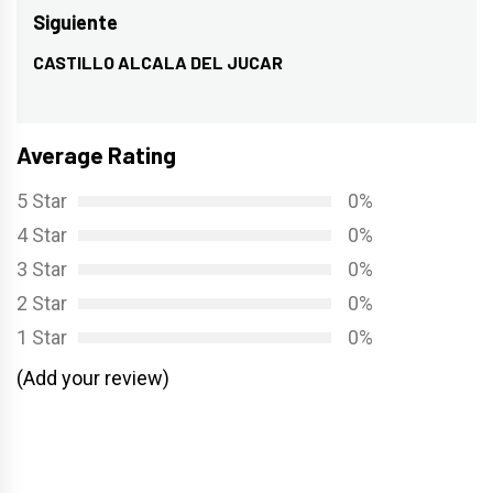
entradas
anterior:
Siguiente
CASTILLO ALCALA DEL JUCAR
Entrada
siguiente:
Average Rating
5 Star
0%
4 Star
0%
3 Star
0%
2 Star
0%
1 Star
0%
(Add your review)