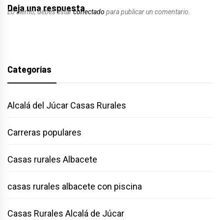
Deja una respuesta
Lo siento, debes estar
conectado
para publicar un comentario.
Categorías
Alcalá del Júcar Casas Rurales
Carreras populares
Casas rurales Albacete
casas rurales albacete con piscina
Casas Rurales Alcalá de Júcar