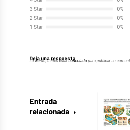
3 Star
0%
2 Star
0%
1 Star
0%
Deja una respuesta
Lo siento, debes estar
conectado
para publicar un coment
Entrada
relacionada