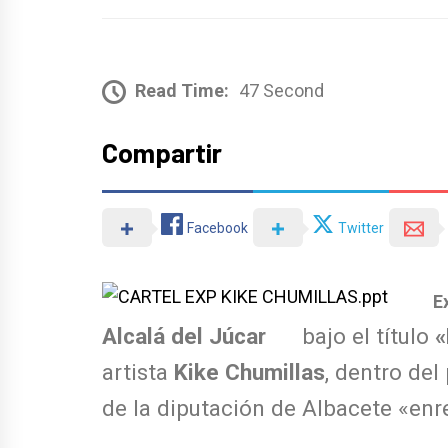
Read Time:
47 Second
Compartir
Facebook
Twitter
Ex
Alcalá del Júcar
bajo el título
«
artista
Kike
Chumillas
, dentro de
de la diputación de Albacete «enr