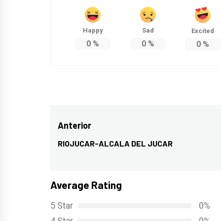
Happy
Sad
Excited
0
%
0
%
0
%
Navegación
Anterior
de
RIOJUCAR-ALCALA DEL JUCAR
Entrada
entradas
anterior:
Average Rating
5 Star
0%
4 Star
0%