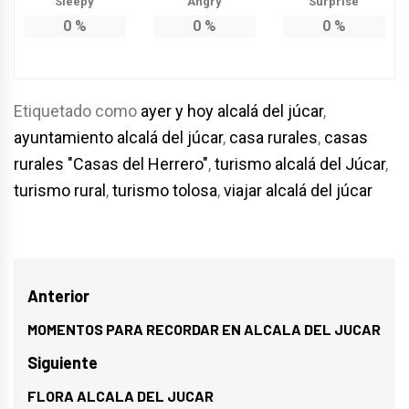
Sleepy
Angry
Surprise
0
%
0
%
0
%
Etiquetado como
ayer y hoy alcalá del júcar
,
ayuntamiento alcalá del júcar
,
casa rurales
,
casas
rurales "Casas del Herrero"
,
turismo alcalá del Júcar
,
turismo rural
,
turismo tolosa
,
viajar alcalá del júcar
Navegación
Anterior
de
MOMENTOS PARA RECORDAR EN ALCALA DEL JUCAR
Entrada
entradas
anterior:
Siguiente
FLORA ALCALA DEL JUCAR
Entrada