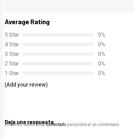
siguiente:
Average Rating
5 Star
0%
4 Star
0%
3 Star
0%
2 Star
0%
1 Star
0%
(Add your review)
Deja una respuesta
Lo siento, debes estar
conectado
para publicar un comentario.