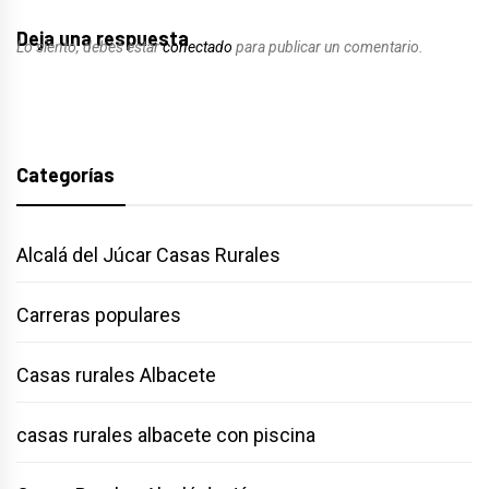
Deja una respuesta
Lo siento, debes estar
conectado
para publicar un comentario.
Categorías
Alcalá del Júcar Casas Rurales
Carreras populares
Casas rurales Albacete
casas rurales albacete con piscina