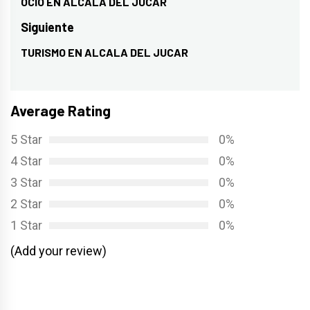
de
OCIO EN ALCALA DEL JUCAR
Entrada
entradas
anterior:
Siguiente
TURISMO EN ALCALA DEL JUCAR
Entrada
siguiente:
Average Rating
5 Star
0%
4 Star
0%
3 Star
0%
2 Star
0%
1 Star
0%
(Add your review)