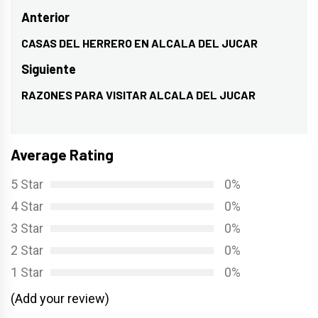
Navegación
Anterior
de
CASAS DEL HERRERO EN ALCALA DEL JUCAR
Entrada
entradas
anterior:
Siguiente
RAZONES PARA VISITAR ALCALA DEL JUCAR
Entrada
siguiente:
Average Rating
5 Star
0%
4 Star
0%
3 Star
0%
2 Star
0%
1 Star
0%
(Add your review)