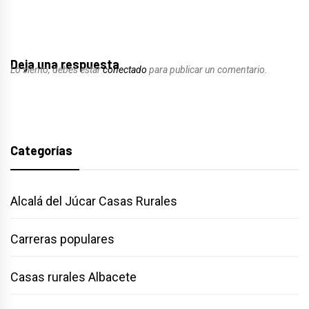
Deja una respuesta
Lo siento, debes estar
conectado
para publicar un comentario.
Categorías
Alcalá del Júcar Casas Rurales
Carreras populares
Casas rurales Albacete