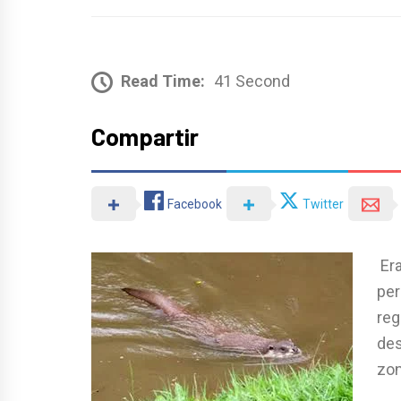
Read Time:
41 Second
Compartir
Facebook
Twitter
Era
per
reg
des
zon