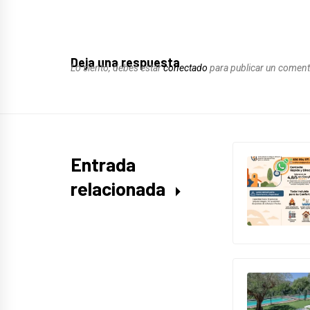
Deja una respuesta
Lo siento, debes estar
conectado
para publicar un coment
Entrada
relacionada