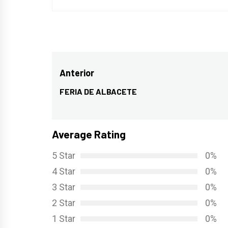
Navegación
Anterior
de
FERIA DE ALBACETE
Entrada
entradas
anterior:
Average Rating
5 Star
0%
4 Star
0%
3 Star
0%
2 Star
0%
1 Star
0%