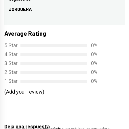
JORQUERA
Entrada
siguiente:
Average Rating
5 Star
0%
4 Star
0%
3 Star
0%
2 Star
0%
1 Star
0%
(Add your review)
Deja una respuesta
Lo siento, debes estar
conectado
para publicar un comentario.