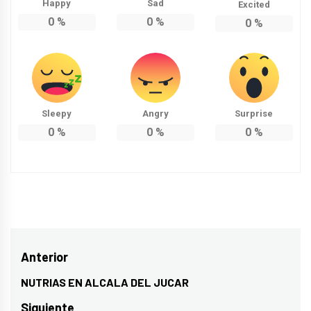
Happy
Sad
Excited
0
%
0
%
0
%
Sleepy
Angry
Surprise
0
%
0
%
0
%
Navegación
Anterior
de
NUTRIAS EN ALCALA DEL JUCAR
Entrada
entradas
anterior:
Siguiente