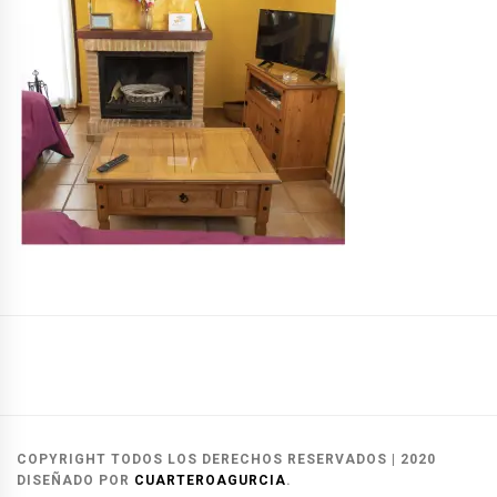
Casas
Casas
Reservas
Rurales
del
y
Alcalá
Herrero
contacto
COPYRIGHT TODOS LOS DERECHOS RESERVADOS
|
2020
del
DISEÑADO POR
CUARTEROAGURCIA
.