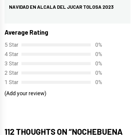
NAVIDAD EN ALCALA DEL JUCAR TOLOSA 2023
Entrada
siguiente:
Average Rating
5 Star
0%
4 Star
0%
3 Star
0%
2 Star
0%
1 Star
0%
(Add your review)
112 THOUGHTS ON “
NOCHEBUENA