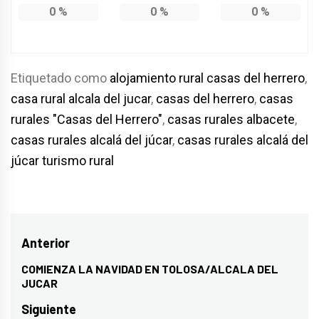
0
%
0
%
0
%
Etiquetado como
alojamiento rural casas del herrero
,
casa rural alcala del jucar
,
casas del herrero
,
casas
rurales "Casas del Herrero"
,
casas rurales albacete
,
casas rurales alcalá del júcar
,
casas rurales alcalá del
júcar turismo rural
Navegación
Anterior
de
COMIENZA LA NAVIDAD EN TOLOSA/ALCALA DEL
Entrada
JUCAR
entradas
anterior:
Siguiente