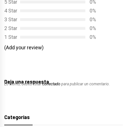
5 Star
0%
4 Star
0%
3 Star
0%
2 Star
0%
1 Star
0%
(Add your review)
Deja una respuesta
Lo siento, debes estar
conectado
para publicar un comentario.
Categorías