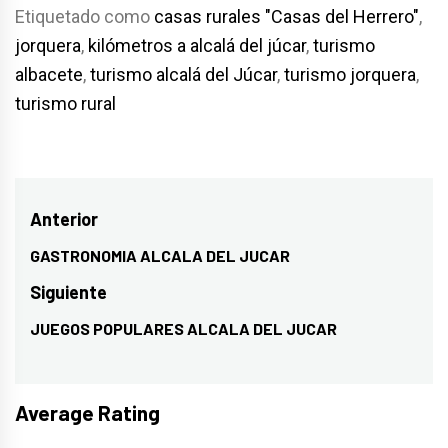
Etiquetado como
casas rurales "Casas del Herrero"
,
jorquera
,
kilómetros a alcalá del júcar
,
turismo
albacete
,
turismo alcalá del Júcar
,
turismo jorquera
,
turismo rural
Navegación
Anterior
de
GASTRONOMIA ALCALA DEL JUCAR
Entrada
entradas
anterior:
Siguiente
JUEGOS POPULARES ALCALA DEL JUCAR
Entrada
siguiente:
Average Rating