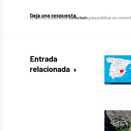
Deja una respuesta
Lo siento, debes estar
conectado
para publicar un coment
Entrada
relacionada