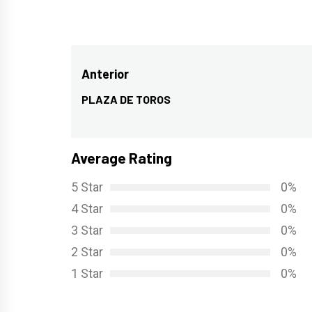
Navegación
Anterior
de
PLAZA DE TOROS
Entrada
entradas
anterior:
Average Rating
5 Star
0%
4 Star
0%
3 Star
0%
2 Star
0%
1 Star
0%