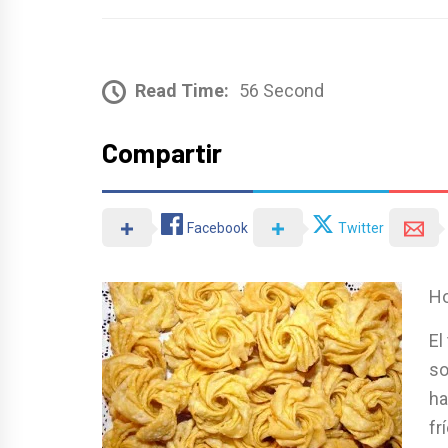
Read Time:
56 Second
Compartir
Facebook
Twitter
Ho
El
so
ha
fr