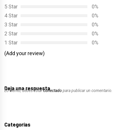
5 Star
0%
4 Star
0%
3 Star
0%
2 Star
0%
1 Star
0%
(Add your review)
Deja una respuesta
Lo siento, debes estar
conectado
para publicar un comentario.
Categorías