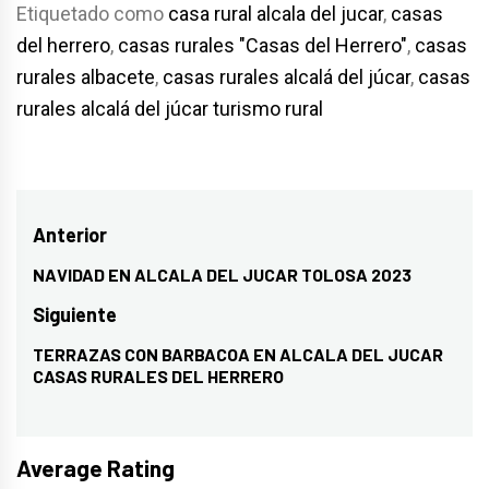
Etiquetado como
casa rural alcala del jucar
,
casas
del herrero
,
casas rurales "Casas del Herrero"
,
casas
rurales albacete
,
casas rurales alcalá del júcar
,
casas
rurales alcalá del júcar turismo rural
Navegación
Anterior
de
NAVIDAD EN ALCALA DEL JUCAR TOLOSA 2023
Entrada
entradas
anterior:
Siguiente
TERRAZAS CON BARBACOA EN ALCALA DEL JUCAR
Entrada
CASAS RURALES DEL HERRERO
siguiente:
Average Rating