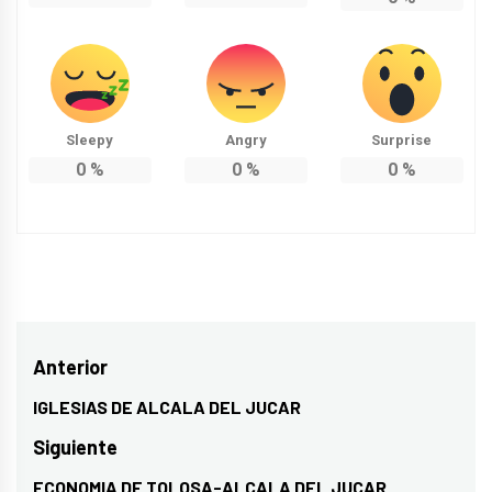
Sleepy
Angry
Surprise
0
%
0
%
0
%
Navegación
Anterior
de
IGLESIAS DE ALCALA DEL JUCAR
Entrada
entradas
anterior:
Siguiente
ECONOMIA DE TOLOSA-ALCALA DEL JUCAR
Entrada