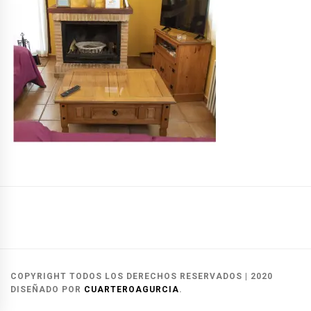
Casas
Casas
Reservas
Rurales
del
y
Alcalá
Herrero
contacto
COPYRIGHT TODOS LOS DERECHOS RESERVADOS
|
2020
del
DISEÑADO POR
CUARTEROAGURCIA
.
Júcar