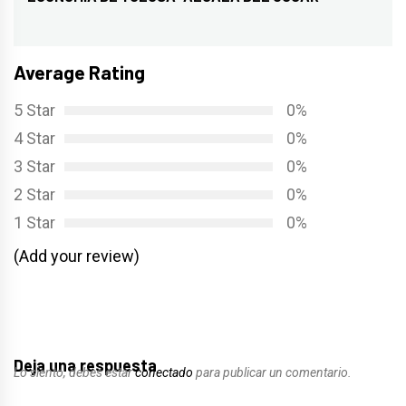
siguiente:
Average Rating
5 Star
0%
4 Star
0%
3 Star
0%
2 Star
0%
1 Star
0%
(Add your review)
Deja una respuesta
Lo siento, debes estar
conectado
para publicar un comentario.