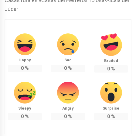
Casas rurales «Casas del Herrero» Tolosa-Alcalá del
Júcar
Happy
Sad
Excited
0
%
0
%
0
%
Sleepy
Angry
Surprise
0
%
0
%
0
%