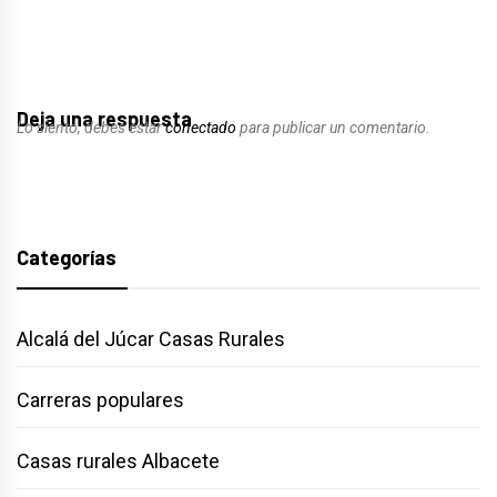
Deja una respuesta
Lo siento, debes estar
conectado
para publicar un comentario.
Categorías
Alcalá del Júcar Casas Rurales
Carreras populares
Casas rurales Albacete