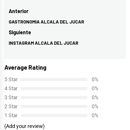
Navegación
Anterior
de
GASTRONOMIA ALCALA DEL JUCAR
Entrada
entradas
anterior:
Siguiente
INSTAGRAM ALCALA DEL JUCAR
Entrada
siguiente:
Average Rating
5 Star
0%
4 Star
0%
3 Star
0%
2 Star
0%
1 Star
0%
(Add your review)