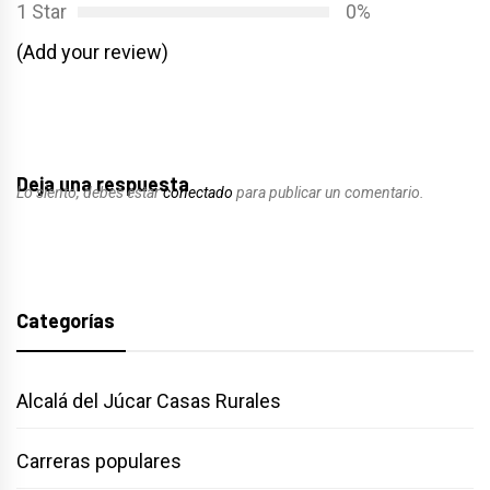
1 Star
0%
(Add your review)
Deja una respuesta
Lo siento, debes estar
conectado
para publicar un comentario.
Categorías
Alcalá del Júcar Casas Rurales
Carreras populares