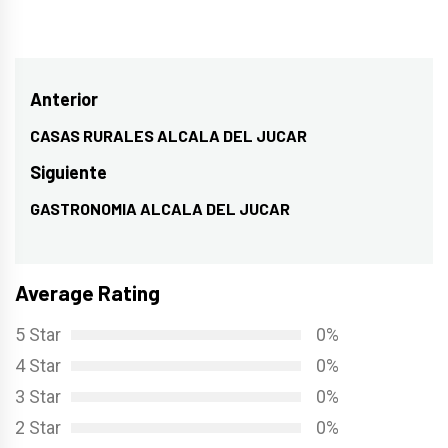
Navegación
Anterior
de
CASAS RURALES ALCALA DEL JUCAR
Entrada
entradas
anterior:
Siguiente
GASTRONOMIA ALCALA DEL JUCAR
Entrada
siguiente:
Average Rating
5 Star
0%
4 Star
0%
3 Star
0%
2 Star
0%