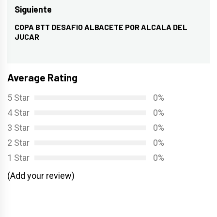
entradas
anterior:
Siguiente
COPA BTT DESAFIO ALBACETE POR ALCALA DEL
Entrada
JUCAR
siguiente:
Average Rating
5 Star
0%
4 Star
0%
3 Star
0%
2 Star
0%
1 Star
0%
(Add your review)