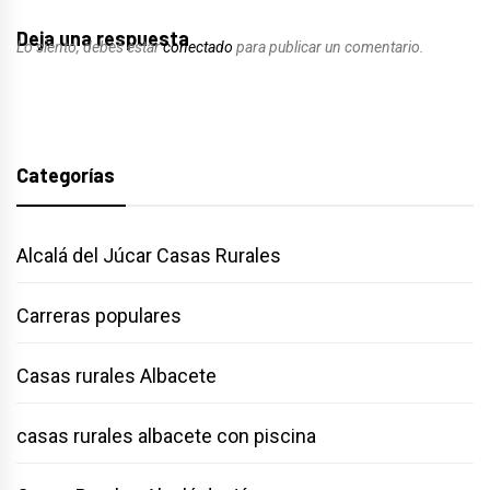
Deja una respuesta
Lo siento, debes estar
conectado
para publicar un comentario.
Categorías
Alcalá del Júcar Casas Rurales
Carreras populares
Casas rurales Albacete
casas rurales albacete con piscina