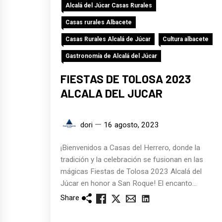
Alcalá del Júcar Casas Rurales
Casas rurales Albacete
Casas Rurales Alcalá de Júcar
Cultura albacete
Gastronomía de Alcalá del Júcar
FIESTAS DE TOLOSA 2023
ALCALA DEL JUCAR
dori
16 agosto, 2023
¡Bienvenidos a Casas del Herrero, donde la
tradición y la celebración se fusionan en las
mágicas Fiestas de Tolosa 2023 Alcalá del
Júcar en honor a San Roque! El encanto...
Share