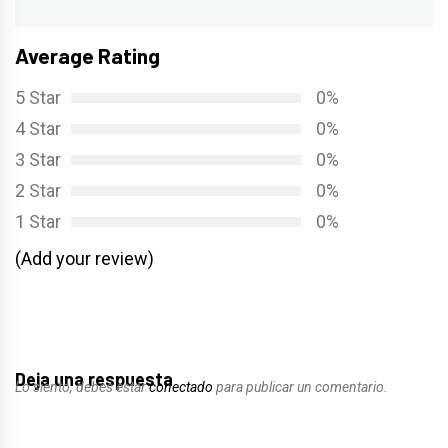
siguiente:
Average Rating
5 Star
0%
4 Star
0%
3 Star
0%
2 Star
0%
1 Star
0%
(Add your review)
Deja una respuesta
Lo siento, debes estar
conectado
para publicar un comentario.