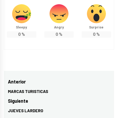
Sleepy
Angry
Surprise
0
%
0
%
0
%
Navegación
Anterior
de
MARCAS TURISTICAS
Entrada
entradas
anterior:
Siguiente
JUEVES LARDERO
Entrada