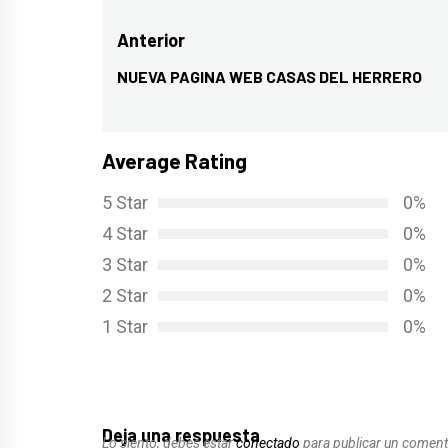
Navegación
Anterior
de
NUEVA PAGINA WEB CASAS DEL HERRERO
Entrada
entradas
anterior:
Average Rating
5 Star
0%
4 Star
0%
3 Star
0%
2 Star
0%
1 Star
0%
Deja una respuesta
Lo siento, debes estar
conectado
para publicar un coment