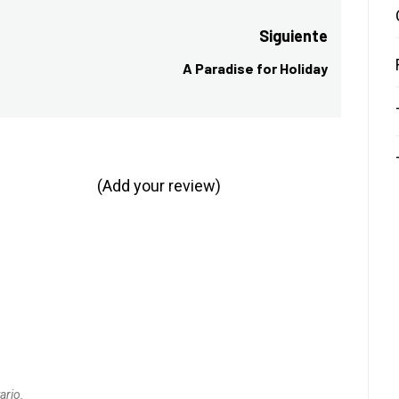
Siguiente
A Paradise for Holiday
Entrada
siguiente:
(Add your review)
ario.