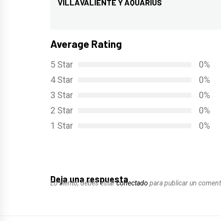
de
VILLAVALIENTE Y AQUARIUS
Entrada
entradas
anterior:
Average Rating
5 Star
0%
4 Star
0%
3 Star
0%
2 Star
0%
1 Star
0%
Deja una respuesta
Lo siento, debes estar
conectado
para publicar un coment