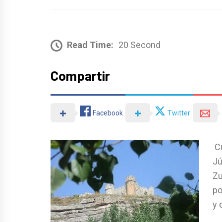
Read Time:
20 Second
Compartir
Facebook
Twitter
Cu
Jú
Zu
po
y 