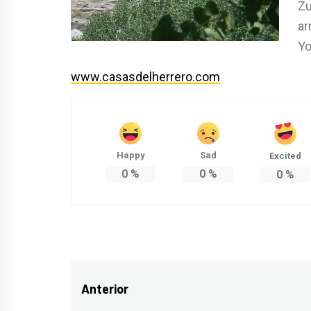
Zu
ar
Yo
www.casasdelherrero.com
Happy
Sad
Excited
0
%
0
%
0
%
Navegación
Anterior