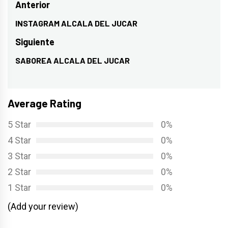
Navegación
Anterior
de
INSTAGRAM ALCALA DEL JUCAR
Entrada
entradas
anterior:
Siguiente
SABOREA ALCALA DEL JUCAR
Entrada
siguiente:
Average Rating
5 Star
0%
4 Star
0%
3 Star
0%
2 Star
0%
1 Star
0%
(Add your review)