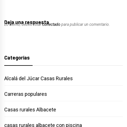
Deja una respuesta
Lo siento, debes estar
conectado
para publicar un comentario.
Categorías
Alcalá del Júcar Casas Rurales
Carreras populares
Casas rurales Albacete
casas rurales albacete con piscina