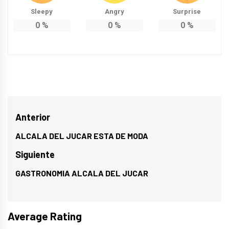
Sleepy
Angry
Surprise
0
%
0
%
0
%
Navegación
Anterior
de
ALCALA DEL JUCAR ESTA DE MODA
Entrada
entradas
anterior:
Siguiente
GASTRONOMIA ALCALA DEL JUCAR
Entrada
siguiente:
Average Rating