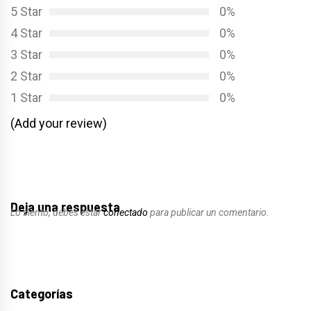
5 Star
0%
4 Star
0%
3 Star
0%
2 Star
0%
1 Star
0%
(Add your review)
Deja una respuesta
Lo siento, debes estar
conectado
para publicar un comentario.
Categorías