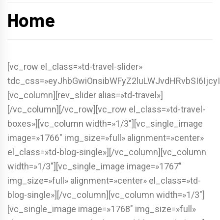
Home
[vc_row el_class=»td-travel-slider»
tdc_css=»eyJhbGwiOnsibWFyZ2luLWJvdHRvbSI6IjcyI
[vc_column][rev_slider alias=»td-travel»]
[/vc_column][/vc_row][vc_row el_class=»td-travel-
boxes»][vc_column width=»1/3″][vc_single_image
image=»1766″ img_size=»full» alignment=»center»
el_class=»td-blog-single»][/vc_column][vc_column
width=»1/3″][vc_single_image image=»1767″
img_size=»full» alignment=»center» el_class=»td-
blog-single»][/vc_column][vc_column width=»1/3″]
[vc_single_image image=»1768″ img_size=»full»