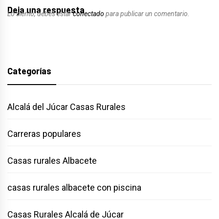
Deja una respuesta
Lo siento, debes estar
conectado
para publicar un comentario.
Categorías
Alcalá del Júcar Casas Rurales
Carreras populares
Casas rurales Albacete
casas rurales albacete con piscina
Casas Rurales Alcalá de Júcar