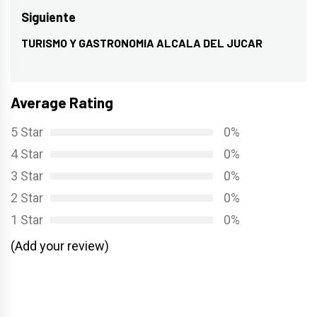
entradas
anterior:
Siguiente
TURISMO Y GASTRONOMIA ALCALA DEL JUCAR
Entrada
siguiente:
Average Rating
5 Star
0%
4 Star
0%
3 Star
0%
2 Star
0%
1 Star
0%
(Add your review)