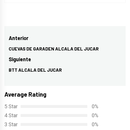
Navegación
Anterior
de
CUEVAS DE GARADEN ALCALA DEL JUCAR
Entrada
entradas
anterior:
Siguiente
BTT ALCALA DEL JUCAR
Entrada
siguiente:
Average Rating
5 Star
0%
4 Star
0%
3 Star
0%