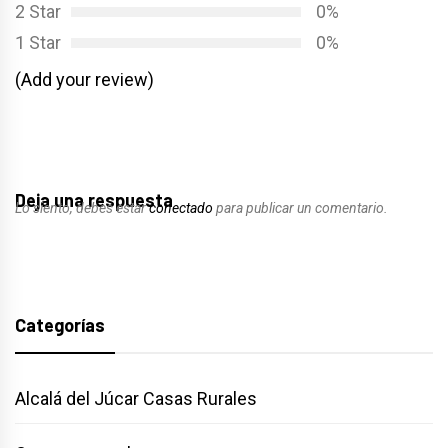
2 Star
0%
1 Star
0%
(Add your review)
Deja una respuesta
Lo siento, debes estar
conectado
para publicar un comentario.
Categorías
Alcalá del Júcar Casas Rurales