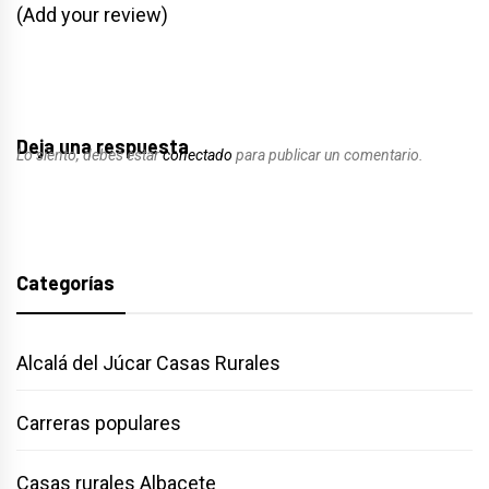
(Add your review)
Deja una respuesta
Lo siento, debes estar
conectado
para publicar un comentario.
Categorías
Alcalá del Júcar Casas Rurales
Carreras populares
Casas rurales Albacete