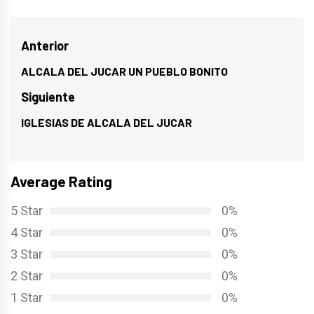
Navegación
Anterior
de
ALCALA DEL JUCAR UN PUEBLO BONITO
Entrada
entradas
anterior:
Siguiente
IGLESIAS DE ALCALA DEL JUCAR
Entrada
siguiente:
Average Rating
5 Star
0%
4 Star
0%
3 Star
0%
2 Star
0%
1 Star
0%